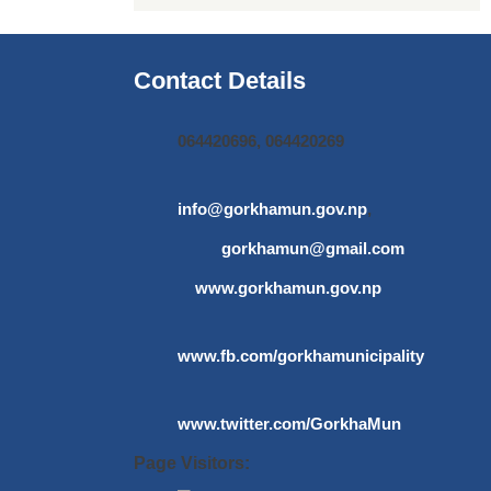
Contact Details
064420696, 064420269
info@gorkhamun.gov.np
,
gorkhamun@gmail.com
www.gorkhamun.gov.np
www.fb.com/gorkhamunicipality
www.twitter.com/GorkhaMun
Page Visitors: