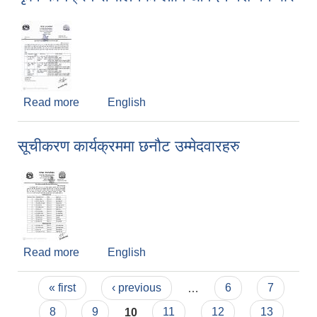
Read more
about कृषि कार्यक्रम संचालनको लागि आवेदन पेश गर्ने बारे
English
सूचीकरण कार्यक्रममा छनौट उम्मेदवारहरु
Read more
about सूचीकरण कार्यक्रममा छनौट उम्मेदवारहरु
English
Pages
« first
‹ previous
…
6
7
8
9
10
11
12
13