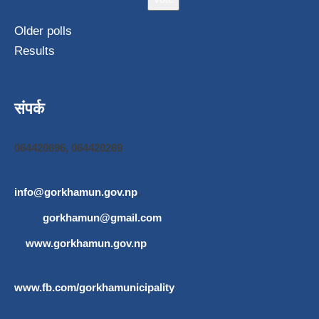
Older polls
Results
संपर्क
064420696, 064420269
info@gorkhamun.gov.np
,
gorkhamun@gmail.com
www.gorkhamun.gov.np
www.fb.com/gorkhamunicipality