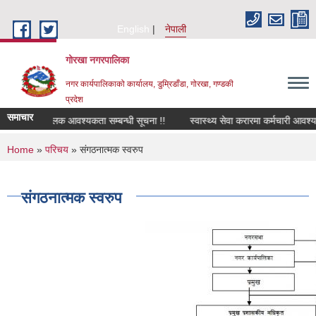
Skip to main content
English
नेपाली
गोरखा नगरपालिका
नगर कार्यपालिकाको कार्यालय, डुम्रिडाँडा, गोरखा, गण्डकी
प्रदेश
समाचार
सवारी चालक आवश्यकता सम्बन्धी सूचना !!
स्वास्थ्य सेवा करारमा कर्मचारी आवश्यक
You are here
Home
»
परिचय
» संगठनात्मक स्वरुप
संगठनात्मक स्वरुप