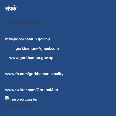
संपर्क
064420696, 064420269
info@gorkhamun.gov.np
,
gorkhamun@gmail.com
www.gorkhamun.gov.np
www.fb.com/gorkhamunicipality
www.twitter.com/GorkhaMun
Page Visitors