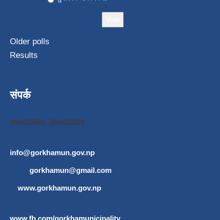
Older polls
Results
संपर्क
064420696, 064420269
info@gorkhamun.gov.np
,
gorkhamun@gmail.com
www.gorkhamun.gov.np
www.fb.com/gorkhamunicipality