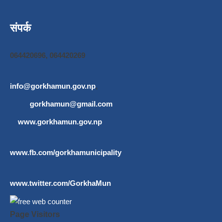
संपर्क
064420696, 064420269
info@gorkhamun.gov.np
,
gorkhamun@gmail.com
www.gorkhamun.gov.np
www.fb.com/gorkhamunicipality
www.twitter.com/GorkhaMun
Page Visitors