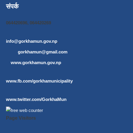
संपर्क
064420696, 064420269
info@gorkhamun.gov.np
,
gorkhamun@gmail.com
www.gorkhamun.gov.np
www.fb.com/gorkhamunicipality
www.twitter.com/GorkhaMun
Page Visitors