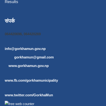
Results
संपर्क
064420696, 064420269
info@gorkhamun.gov.np
,
gorkhamun@gmail.com
www.gorkhamun.gov.np
www.fb.com/gorkhamunicipality
www.twitter.com/GorkhaMun