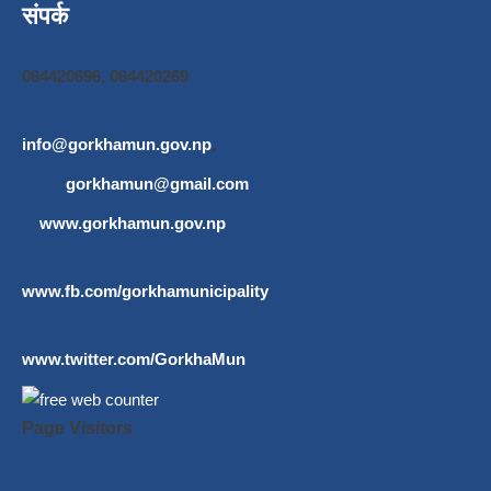
संपर्क
064420696, 064420269
info@gorkhamun.gov.np
,
gorkhamun@gmail.com
www.gorkhamun.gov.np
www.fb.com/gorkhamunicipality
www.twitter.com/GorkhaMun
Page Visitors