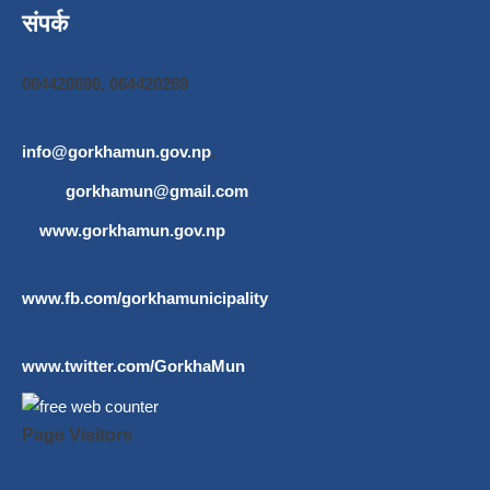
संपर्क
064420696, 064420269
info@gorkhamun.gov.np
,
gorkhamun@gmail.com
www.gorkhamun.gov.np
www.fb.com/gorkhamunicipality
www.twitter.com/GorkhaMun
Page Visitors