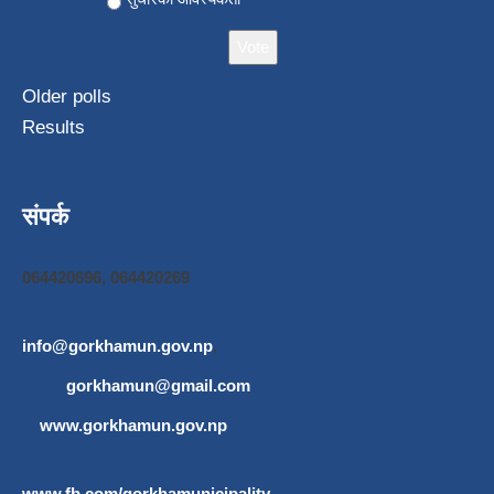
Older polls
Results
संपर्क
064420696, 064420269
info@gorkhamun.gov.np
,
gorkhamun@gmail.com
www.gorkhamun.gov.np
www.fb.com/gorkhamunicipality