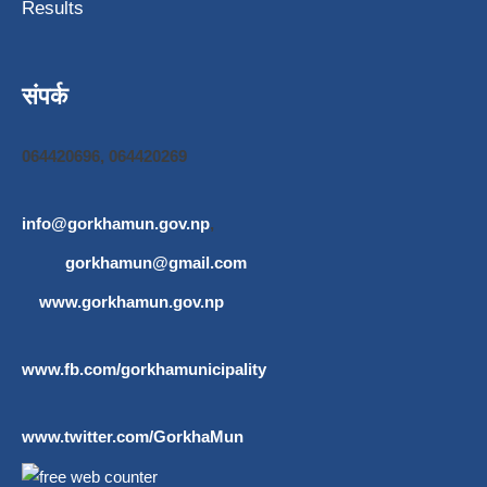
Results
संपर्क
064420696, 064420269
info@gorkhamun.gov.np
,
gorkhamun@gmail.com
www.gorkhamun.gov.np
www.fb.com/gorkhamunicipality
www.twitter.com/GorkhaMun